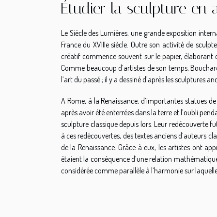
Étudier la sculpture en 
Le Siècle des Lumières, une grande exposition interna
France du XVIIIe siècle. Outre son activité de sculp
créatif commence souvent sur le papier, élaborant d
Comme beaucoup d’artistes de son temps, Bouchardo
l’art du passé ; il y a dessiné d’après les sculptures 
A Rome, à la Renaissance, d’importantes statues de l’
après avoir été enterrées dans la terre et l’oubli pend
sculpture classique depuis lors. Leur redécouverte fut
à ces redécouvertes, des textes anciens d’auteurs cla
de la Renaissance. Grâce à eux, les artistes ont ap
étaient la conséquence d’une relation mathématique p
considérée comme parallèle à l’harmonie sur laquelle l