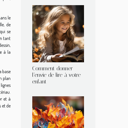
dans le
le, de
qui se
en tant
dessin,
e à la
Comment donner
la base
l’envie de lire à votre
un plan
enfant
 lignes
ériau.
r et à
 et de