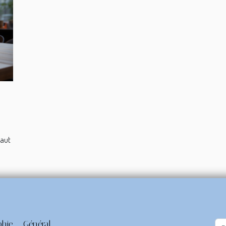
faut
phie
Général