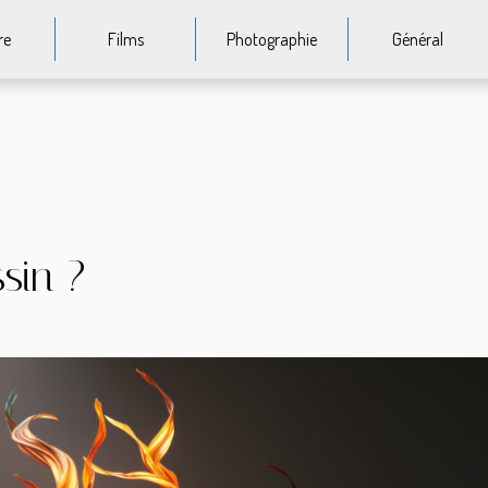
re
Films
Photographie
Général
sin ?