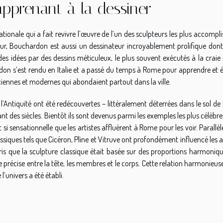
apprenant à la dessiner
tionale qui a fait revivre l’œuvre de l’un des sculpteurs les plus accompli
teur, Bouchardon est aussi un dessinateur incroyablement prolifique dont
es idées par des dessins méticuleux, le plus souvent exécutés à la craie 
n s’est rendu en Italie et a passé du temps à Rome pour apprendre et é
anciennes et modernes qui abondaient partout dans la ville.
Antiquité ont été redécouvertes – littéralement déterrées dans le sol de l
ant des siècles. Bientôt ils sont devenus parmi les exemples les plus célèbre
 si sensationnelle que les artistes affluèrent à Rome pour les voir. Parall
ssiques tels que Cicéron, Pline et Vitruve ont profondément influencé les a
pris que la sculpture classique était basée sur des proportions harmoniqu
récise entre la tête, les membres et le corps. Cette relation harmonieus
’univers a été établi.