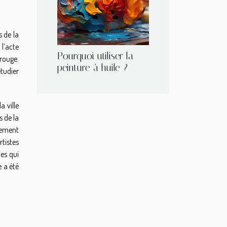
s de la
 l’acte
Pourquoi utiliser la
rouge.
peinture à huile ?
tudier
a ville
s de la
èlement
rtistes
es qui
e a été