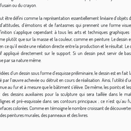
u fusain ou du crayon.
ut être défini comme la représentation essentiellement linéaire d’objets 
 d’attitudes, d’émotions et de fantasmes qui prennent une forme visuel
nition s’applique cependant à tous les arts et techniques graphiques 
rme plutôt que sur la masse et la couleur, comme en peinture. Le dessin 
ce qu’il existe une relation directe entre la production et le résultat. Le 
if appliqué directement sur le support. Si un dessin peut servir de bas
ique par sa nature même.
dées d’un dessin sous forme d’esquisse préliminaire, le dessin est en fait 
é par l’œuvre achevée ou détruit en cours de réalisation. Ainsi, l’utilité d’
nue au fur et à mesure que le bâtiment s’élève. De même, les points et les
des dessins auxiliaires pour la sculpture qui sera taillée dans le mat
lignes et pré-esquissée dans ses contours principaux ; ce n’est qu’au fu
surfaces colorées. Comme en témoigne le nombre croissant de découvertes
 des peintures murales, des panneaux et des livres.