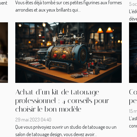
Vous êtes déjà tombé sur ces petites figurines aux formes
uent
5 o
arrondies et aux yeux brillants qui...
L’éd
déve
Achat d’un kit de tatouage
Co
professionnel : 4 conseils pour
pe
choisir le bon modèle
15 m
L’as
29 mai 2023 04:40
conn
Que vous prévoyiez ouvrir un studio de tatouage ou un
salon de tatouage design, vous devez avoir...