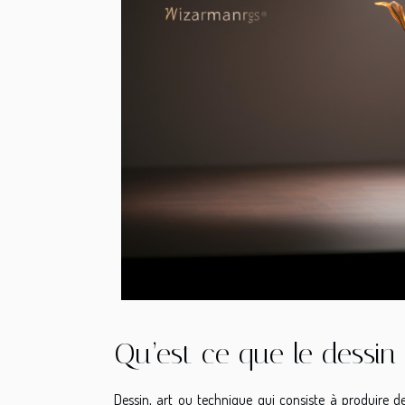
Qu’est ce que le dessin
Dessin, art ou technique qui consiste à produire 