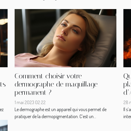
Comment choisir votre
Qu
ts
dermographe de maquillage
pl
permanent ?
d’
1 mai 2023 02:22
28 
ez
Le dermographe est un appareil qui vous permet de
Il s
pratiquer de la dermopigmentation. C’est un...
inte